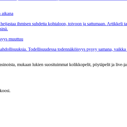
n aikana
 heijastaa ihmisen suhdetta kohtaloon, toivoon ja sattumaan. Artikkeli ta
sinä.
isyys muuttuu
ahdollisuuksia. Todellisuudessa todennäköisyys pysyy samana, vaikka po
-kasinoista, mukaan lukien suosituimmat kolikkopelit, pöytäpelit ja live-
kkoosi.