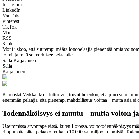
Instagram
LinkedIn
YouTube
Pinterest
TikTok
Mail
RSS
3 min
Moni uskoo, että suurempi määrä lottopelaajia pienentää omia voittom
toimii ja mitä se merkitsee pelaajalle.
Salla Karjalainen
Salla
Karjalainen
Kun ostat Veikkauksen lottorivin, toivot tietenkin, että juuri sinun nu
enemmän pelaajia, sitä pienempi mahdollisuus voittaa – mutta asia ei 
Todennäköisyys ei muutu – mutta voiton j
Useimmissa arvontapeleissä, kuten Lotossa, voittotodennäköisyys määr
riippumatta siitä, pelaako mukana 10 000 vai miljoona ihmistä. Toden