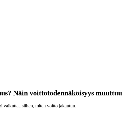
suus? Näin voittotodennäköisyys muuttuu
vaikuttaa siihen, miten voitto jakautuu.