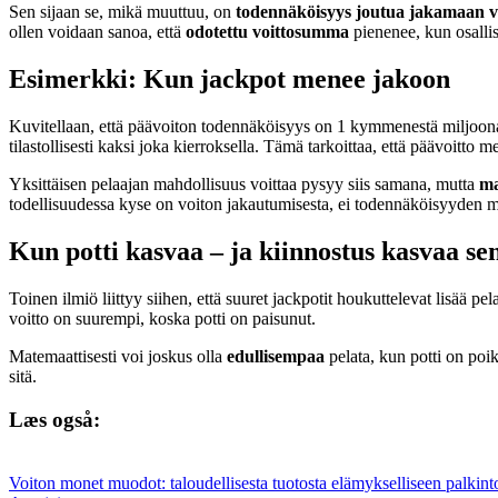
Sen sijaan se, mikä muuttuu, on
todennäköisyys joutua jakamaan v
ollen voidaan sanoa, että
odotettu voittosumma
pienenee, kun osalli
Esimerkki: Kun jackpot menee jakoon
Kuvitellaan, että päävoiton todennäköisyys on 1 kymmenestä miljoonast
tilastollisesti kaksi joka kierroksella. Tämä tarkoittaa, että päävoitt
Yksittäisen pelaajan mahdollisuus voittaa pysyy siis samana, mutta
ma
todellisuudessa kyse on voiton jakautumisesta, ei todennäköisyyden m
Kun potti kasvaa – ja kiinnostus kasvaa s
Toinen ilmiö liittyy siihen, että suuret jackpotit houkuttelevat lisää p
voitto on suurempi, koska potti on paisunut.
Matemaattisesti voi joskus olla
edullisempaa
pelata, kun potti on poi
sitä.
Læs også:
Voiton monet muodot: taloudellisesta tuotosta elämykselliseen palkin