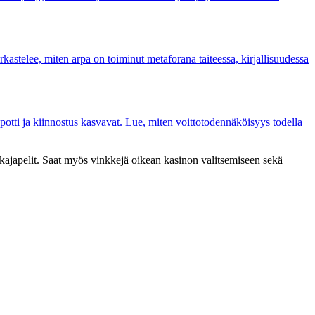
rkastelee, miten arpa on toiminut metaforana taiteessa, kirjallisuudessa
tti ja kiinnostus kasvavat. Lue, miten voittotodennäköisyys todella
jakajapelit. Saat myös vinkkejä oikean kasinon valitsemiseen sekä