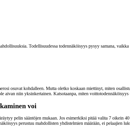
ahdollisuuksia. Todellisuudessa todennäköisyys pysyy samana, vaikka po
merosi osuvat kohdalleen. Mutta oletko koskaan miettinyt, miten osallist
ole aivan niin yksinkertainen. Katsotaanpa, miten voittotodennäköisyys 
akaminen voi
äytyy pelin sääntöjen mukaan. Jos esimerkiksi pitää valita 7 oikein 4
näköisyys perustuu mahdollisten yhdistelmien määrään, ei pelaajien lu