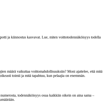
tti ja kiinnostus kasvavat. Lue, miten voittotodennäköisyys todella
ujien määrä vaikuttaa voittomahdollisuuksiin? Moni ajattelee, että mitä
oikeasti toimii ja mitä tapahtuu, kun pelaajia on enemmän.
0 numerosta, todennäköisyys osua kaikkiin oikein on aina sama –
kumäärään.