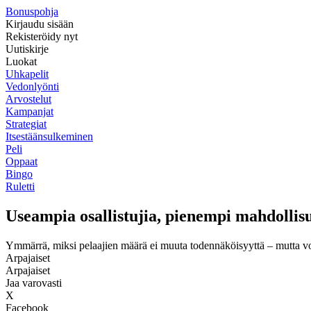
Bonuspohja
Kirjaudu sisään
Rekisteröidy nyt
Uutiskirje
Luokat
Uhkapelit
Vedonlyönti
Arvostelut
Kampanjat
Strategiat
Itsestäänsulkeminen
Peli
Oppaat
Bingo
Ruletti
Useampia osallistujia, pienempi mahdolli
Ymmärrä, miksi pelaajien määrä ei muuta todennäköisyyttä – mutta voi 
Arpajaiset
Arpajaiset
Jaa varovasti
X
Facebook