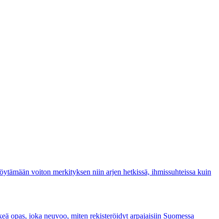
 löytämään voiton merkityksen niin arjen hetkissä, ihmissuhteissa kuin
lkeä opas, joka neuvoo, miten rekisteröidyt arpajaisiin Suomessa