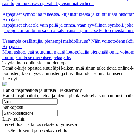
sääntöjen mukaisesti ja vältät yleisimmät virheet.
Arpajaiset symbolina taiteessa, kirjallisuudessa ja kulttuurissa historia
Arpajaiset
Arpajaiset eivät ole vain peliä ja onnea, vaan syvällinen symboli, joka
ja populaarikulttuurissa eri aikakausina – ja mitä se kertoo meistä ihmi
Useampia osallistujia, pienempi mahdollisuus? Näin voittotodennäkö
Arpajaiset
Moni uskoo, että suurempi määrä lottopelaajia pienentää omia voittom
toimii ja mitä se merkitsee pelaajalle.
Täydellinen online-kasinoiden opas
Tämä e-kirja opastaa sinut läpi kaiken, mitä sinun tulee tietää online
bonusten, kierrätysvaatimusten ja turvallisuuden ymmärtämiseen.
Lue nyt
Hanki inspiraatiota ja uutisia - rekisteröidy
Hanki inspiraatiota, tietoa ja pieniä pikakuvakkeita suoraan postilaati
Sähköposti
Liity meihin
Tervetuloa - ja kiitos rekisteröitymisestä
Olen lukenut ja hyväksyn ehdot.