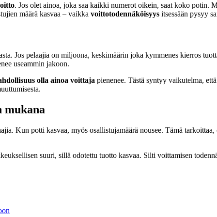
oitto
. Jos olet ainoa, joka saa kaikki numerot oikein, saat koko potin. 
stujien määrä kasvaa – vaikka
voittotodennäköisyys
itsessään pysyy s
a. Jos pelaajia on miljoona, keskimäärin joka kymmenes kierros tuottaa
o menee useammin jakoon.
hdollisuus olla ainoa voittaja
pienenee. Tästä syntyy vaikutelma, ett
uuttumisesta.
en mukana
elaajia. Kun potti kasvaa, myös osallistujamäärä nousee. Tämä tarkoittaa,
kkeuksellisen suuri, sillä odotettu tuotto kasvaa. Silti voittamisen tod
toon