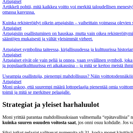
Arpajaiset
Artikkeli pohtii, mitä kaikkea voitto voi merkitä taloudellisen menesty
omassa kasvussa.
Kuinka rekisteröidyt oikein arpajaisiin – vaiheittain voimassa olevien
Arpajaiset
Arpajaisiin osallistuminen on hauskaa, mutta vain oikea rekisteröitymi
sääntöjen mukaisesti ja vältät yleisimmät virheet.
Arpajaiset symbolina taiteessa, kirjallisuudessa ja kulttuurissa historia
Arpajaiset
Arpajaiset eivät ole vain peliä ja onnea, vaan syvällinen symboli, joka
ja populaarikulttuurissa eri aikakausina – ja mitä se kertoo meistä ihmi
Useampia osallistujia, pienempi mahdollisuus? Näin voittotodennäkö
Arpajaiset
Moni uskoo, että suurempi määrä lottopelaajia pienentää omia voittom
toimii ja mitä se merkitsee pelaajalle.
Strategiat ja yleiset harhaluulot
Moni yrittää parantaa mahdollisuuksiaan valitsemalla “epätavallisia” nu
kuinka suuren osuuden voitosta saat
, jos onni osuu kohdalle. Jos v
Siksi jotkut pelaajat valitsevat numeroita yli 31, koska monet käyttä