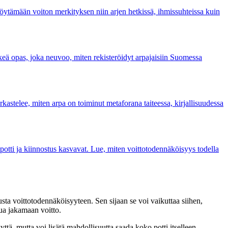
 löytämään voiton merkityksen niin arjen hetkissä, ihmissuhteissa kuin
lkeä opas, joka neuvoo, miten rekisteröidyt arpajaisiin Suomessa
rkastelee, miten arpa on toiminut metaforana taiteessa, kirjallisuudessa
tti ja kiinnostus kasvavat. Lue, miten voittotodennäköisyys todella
usta voittotodennäköisyyteen. Sen sijaan se voi vaikuttaa siihen,
tua jakamaan voitto.
ä, mutta voi lisätä mahdollisuutta saada koko potti itselleen.