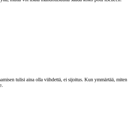
isen tulisi aina olla viihdettä, ei sijoitus. Kun ymmärtää, miten
e.