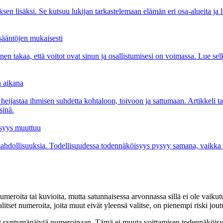
ksen lisäksi. Se kutsuu lukijan tarkastelemaan elämän eri osa-alueita ja
 sääntöjen mukaisesti
nen takaa, että voitot ovat sinun ja osallistumisesi on voimassa. Lue se
n aikana
 heijastaa ihmisen suhdetta kohtaloon, toivoon ja sattumaan. Artikkeli ta
sinä.
isyys muuttuu
ahdollisuuksia. Todellisuudessa todennäköisyys pysyy samana, vaikka po
meroita tai kuvioita, mutta satunnaisessa arvonnassa sillä ei ole vaikut
alitset numeroita, joita muut eivät yleensä valitse, on pienempi riski jou
vät syntymäpäiviä numeroinaan. Tämä ei muuta voittamisen todennäköisyytt