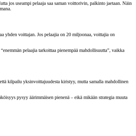
Mutta jos useampi pelaaja saa saman voittorivin, palkinto jaetaan. Näin
amana.
 yhden voittajan. Jos pelaajia on 20 miljoonaa, voittajia on
ä “enemmän pelaajia tarkoittaa pienempää mahdollisuutta”, vaikka
 että kilpailu yksinvoittajuudesta kiristyy, mutta samalla mahdollinen
ennäköisyys pysyy äärimmäisen pienenä – eikä mikään strategia muuta