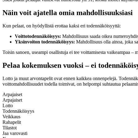
Näin voit ajatella omia mahdollisuuksiasi
Kun pelaat, on hyödyllistä erottaa kaksi eri todennäköisyyttä:
Voittotodennäköisyys:
Mahdollisuus saada oikea numeroyhdist
Yksinvoiton todennäköisyys:
Mahdollisuus olla ainoa, joka 
Toisin sanoen, useampi osallistuja ei tee voittamisesta vaikeampaa – 
Pelaa kokemuksen vuoksi – ei todennäköis
Lotto ja muut arvontapelit ovat ennen kaikkea onnenpelejä. Todennäköi
voittomahdollisuudet todella toimivat, on helpompi suhtautua pelaamis
Arpajaiset
Arpajaiset
Lotto
Todennäköisyys
Veikkaus
Rahapelit
Tilastot
Jaa varovasti