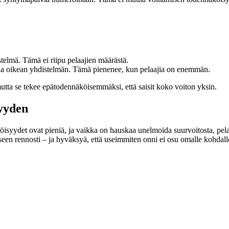
elmä. Tämä ei riipu pelaajien määrästä.
saa oikean yhdistelmän. Tämä pienenee, kun pelaajia on enemmän.
mutta se tekee epätodennäköisemmäksi, että saisit koko voiton yksin.
yyden
syydet ovat pieniä, ja vaikka on hauskaa unelmoida suurvoitosta, pelaam
een rennosti – ja hyväksyä, että useimmiten onni ei osu omalle kohdall