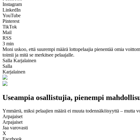
Instagram
LinkedIn
YouTube
Pinterest
TikTok
Mail
RSS
3 min
Moni uskoo, että suurempi määrä lottopelaajia pienentää omia voittom
toimii ja mitä se merkitsee pelaajalle.
Salla Karjalainen
Salla
Karjalainen
Useampia osallistujia, pienempi mahdolli
Ymmärrä, miksi pelaajien määrä ei muuta todennäköisyyttä – mutta voi 
Arpajaiset
Arpajaiset
Jaa varovasti
X
Facebook