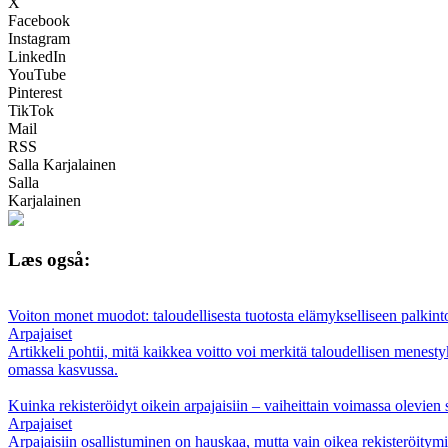
X
Facebook
Instagram
LinkedIn
YouTube
Pinterest
TikTok
Mail
RSS
Salla Karjalainen
Salla
Karjalainen
Læs også:
Voiton monet muodot: taloudellisesta tuotosta elämykselliseen palkin
Arpajaiset
Artikkeli pohtii, mitä kaikkea voitto voi merkitä taloudellisen menesty
omassa kasvussa.
Kuinka rekisteröidyt oikein arpajaisiin – vaiheittain voimassa olevien
Arpajaiset
Arpajaisiin osallistuminen on hauskaa, mutta vain oikea rekisteröitymi