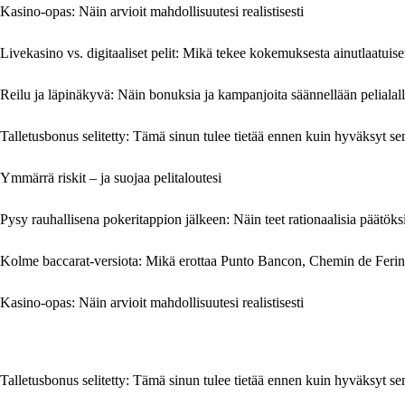
Kasino-opas: Näin arvioit mahdollisuutesi realistisesti
Livekasino vs. digitaaliset pelit: Mikä tekee kokemuksesta ainutlaatuis
Reilu ja läpinäkyvä: Näin bonuksia ja kampanjoita säännellään pelialal
Talletusbonus selitetty: Tämä sinun tulee tietää ennen kuin hyväksyt se
Ymmärrä riskit – ja suojaa pelitaloutesi
Pysy rauhallisena pokeritappion jälkeen: Näin teet rationaalisia päätöks
Kolme baccarat‑versiota: Mikä erottaa Punto Bancon, Chemin de Feri
Kasino-opas: Näin arvioit mahdollisuutesi realistisesti
Talletusbonus selitetty: Tämä sinun tulee tietää ennen kuin hyväksyt se