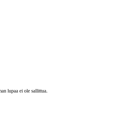
 lupaa ei ole sallittua.