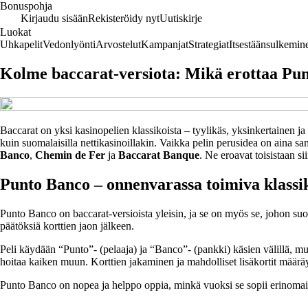
Bonuspohja
Kirjaudu sisään
Rekisteröidy nyt
Uutiskirje
Luokat
Uhkapelit
Vedonlyönti
Arvostelut
Kampanjat
Strategiat
Itsestäänsulkemin
Kolme baccarat‑versiota: Mikä erottaa Pu
Baccarat on yksi kasinopelien klassikoista – tyylikäs, yksinkertainen ja
kuin suomalaisilla nettikasinoillakin. Vaikka pelin perusidea on aina 
Banco
,
Chemin de Fer
ja
Baccarat Banque
. Ne eroavat toisistaan s
Punto Banco – onnenvarassa toimiva klassi
Punto Banco on baccarat‑versioista yleisin, ja se on myös se, johon suo
päätöksiä korttien jaon jälkeen.
Peli käydään “Punto”‑ (pelaaja) ja “Banco”‑ (pankki) käsien välillä, m
hoitaa kaiken muun. Korttien jakaminen ja mahdolliset lisäkortit määrä
Punto Banco on nopea ja helppo oppia, minkä vuoksi se sopii erinomaisest