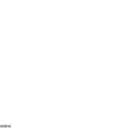
outesi