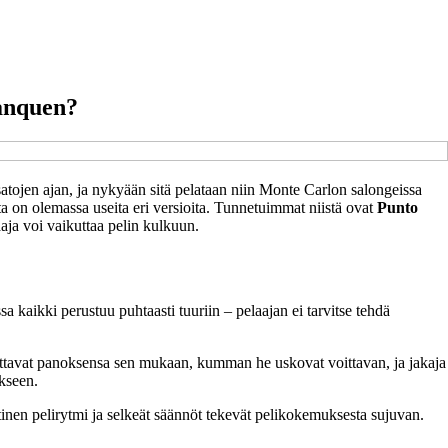
Banquen?
isatojen ajan, ja nykyään sitä pelataan niin Monte Carlon salongeissa
a on olemassa useita eri versioita. Tunnetuimmat niistä ovat
Punto
aaja voi vaikuttaa pelin kulkuun.
 kaikki perustuu puhtaasti tuuriin – pelaajan ei tarvitse tehdä
asettavat panoksensa sen mukaan, kumman he uskovat voittavan, ja jakaja
kseen.
ttinen pelirytmi ja selkeät säännöt tekevät pelikokemuksesta sujuvan.