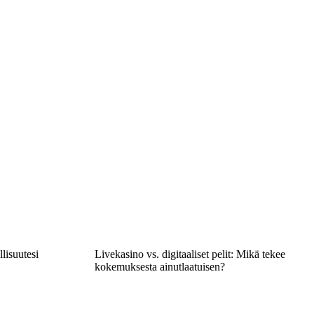
lisuutesi
Livekasino vs. digitaaliset pelit: Mikä tekee
kokemuksesta ainutlaatuisen?