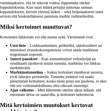
varmistaakseen, että he tekevät voittoa riippumatta ottelun
lopputuloksesta. Kun suuri määrä pelaajia panostaa samaan
lopputulokseen, kerroin yleensä laskee – sekä heijastaakseen uutta
arviota että houkutellakseen panoksia muihin vaihtoehtoihin.
Miksi kertoimet muuttuvat?
Kertoimien liikkeisiin voi olla monia syitä. Yleisimmät ovat:
Uusi tieto
– Loukkaantumiset, pelikiellot, sääolosuhteet tai
muutokset avauskokoonpanoissa voivat saada markkinat
reagoimaan nopeasti.
Suuret panokset
– Kun ammattimaiset vedonlyöjät tai
syndikaatit sijoittavat suuria summia, markkina voi liikkua
merkittävästi.
Markkinatunnelma
– Joskus kertoimet muuttuvat suosion,
eivät faktojen perusteella. Tunnettu joukkue voi saada
pienemmän kertoimen, koska moni pelaa sen puolesta, ei siksi
että sen voittomahdollisuus olisi oikeasti suurempi.
Ajan vaikutus
– Mitä lähemmäs ottelun alkua tullaan, sitä
enemmän tietoa on saatavilla, ja kertoimet tarkentuvat.
Mitä kertoimien muutokset kertovat