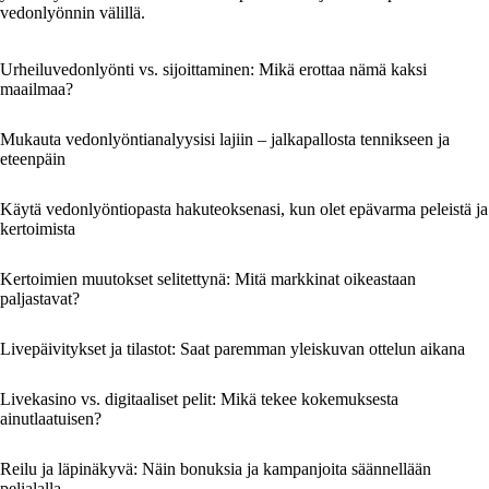
vedonlyönnin välillä.
Urheiluvedonlyönti vs. sijoittaminen: Mikä erottaa nämä kaksi
maailmaa?
Mukauta vedonlyöntianalyysisi lajiin – jalkapallosta tennikseen ja
eteenpäin
Käytä vedonlyöntiopasta hakuteoksenasi, kun olet epävarma peleistä ja
kertoimista
Kertoimien muutokset selitettynä: Mitä markkinat oikeastaan
paljastavat?
Livepäivitykset ja tilastot: Saat paremman yleiskuvan ottelun aikana
Livekasino vs. digitaaliset pelit: Mikä tekee kokemuksesta
ainutlaatuisen?
Reilu ja läpinäkyvä: Näin bonuksia ja kampanjoita säännellään
pelialalla