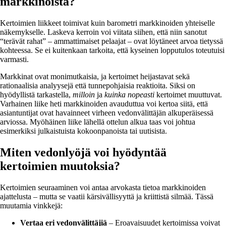
markkinoista?
Kertoimien liikkeet toimivat kuin barometri markkinoiden yhteiselle
näkemykselle. Laskeva kerroin voi viitata siihen, että niin sanotut
“terävät rahat” – ammattimaiset pelaajat – ovat löytäneet arvoa tietyssä
kohteessa. Se ei kuitenkaan tarkoita, että kyseinen lopputulos toteutuisi
varmasti.
Markkinat ovat monimutkaisia, ja kertoimet heijastavat sekä
rationaalisia analyysejä että tunnepohjaisia reaktioita. Siksi on
hyödyllistä tarkastella,
milloin
ja
kuinka nopeasti
kertoimet muuttuvat.
Varhainen liike heti markkinoiden avauduttua voi kertoa siitä, että
asiantuntijat ovat havainneet virheen vedonvälittäjän alkuperäisessä
arviossa. Myöhäinen liike lähellä ottelun alkua taas voi johtua
esimerkiksi julkaistuista kokoonpanoista tai uutisista.
Miten vedonlyöjä voi hyödyntää
kertoimien muutoksia?
Kertoimien seuraaminen voi antaa arvokasta tietoa markkinoiden
ajattelusta – mutta se vaatii kärsivällisyyttä ja kriittistä silmää. Tässä
muutamia vinkkejä:
Vertaa eri vedonvälittäjiä
– Eroavaisuudet kertoimissa voivat