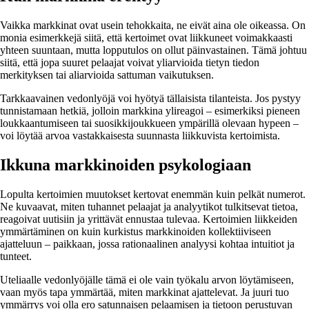
Vaikka markkinat ovat usein tehokkaita, ne eivät aina ole oikeassa. On
monia esimerkkejä siitä, että kertoimet ovat liikkuneet voimakkaasti
yhteen suuntaan, mutta lopputulos on ollut päinvastainen. Tämä johtuu
siitä, että jopa suuret pelaajat voivat yliarvioida tietyn tiedon
merkityksen tai aliarvioida sattuman vaikutuksen.
Tarkkaavainen vedonlyöjä voi hyötyä tällaisista tilanteista. Jos pystyy
tunnistamaan hetkiä, jolloin markkina ylireagoi – esimerkiksi pieneen
loukkaantumiseen tai suosikkijoukkueen ympärillä olevaan hypeen –
voi löytää arvoa vastakkaisesta suunnasta liikkuvista kertoimista.
Ikkuna markkinoiden psykologiaan
Lopulta kertoimien muutokset kertovat enemmän kuin pelkät numerot.
Ne kuvaavat, miten tuhannet pelaajat ja analyytikot tulkitsevat tietoa,
reagoivat uutisiin ja yrittävät ennustaa tulevaa. Kertoimien liikkeiden
ymmärtäminen on kuin kurkistus markkinoiden kollektiiviseen
ajatteluun – paikkaan, jossa rationaalinen analyysi kohtaa intuitiot ja
tunteet.
Uteliaalle vedonlyöjälle tämä ei ole vain työkalu arvon löytämiseen,
vaan myös tapa ymmärtää, miten markkinat ajattelevat. Ja juuri tuo
ymmärrys voi olla ero satunnaisen pelaamisen ja tietoon perustuvan