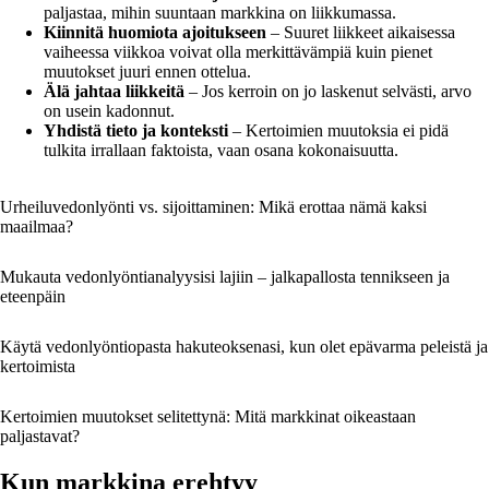
paljastaa, mihin suuntaan markkina on liikkumassa.
Kiinnitä huomiota ajoitukseen
– Suuret liikkeet aikaisessa
vaiheessa viikkoa voivat olla merkittävämpiä kuin pienet
muutokset juuri ennen ottelua.
Älä jahtaa liikkeitä
– Jos kerroin on jo laskenut selvästi, arvo
on usein kadonnut.
Yhdistä tieto ja konteksti
– Kertoimien muutoksia ei pidä
tulkita irrallaan faktoista, vaan osana kokonaisuutta.
Urheiluvedonlyönti vs. sijoittaminen: Mikä erottaa nämä kaksi
maailmaa?
Mukauta vedonlyöntianalyysisi lajiin – jalkapallosta tennikseen ja
eteenpäin
Käytä vedonlyöntiopasta hakuteoksenasi, kun olet epävarma peleistä ja
kertoimista
Kertoimien muutokset selitettynä: Mitä markkinat oikeastaan
paljastavat?
Kun markkina erehtyy