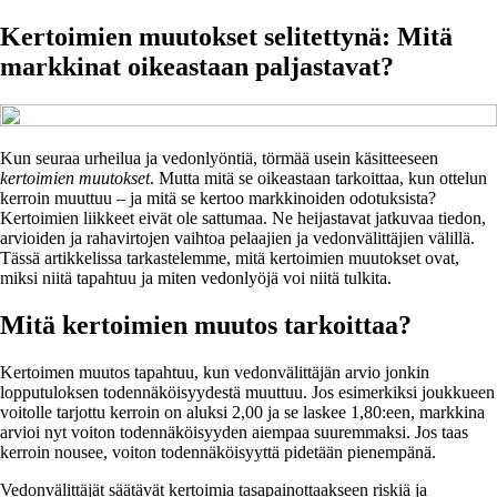
Kertoimien muutokset selitettynä: Mitä
markkinat oikeastaan paljastavat?
Kun seuraa urheilua ja vedonlyöntiä, törmää usein käsitteeseen
kertoimien muutokset
. Mutta mitä se oikeastaan tarkoittaa, kun ottelun
kerroin muuttuu – ja mitä se kertoo markkinoiden odotuksista?
Kertoimien liikkeet eivät ole sattumaa. Ne heijastavat jatkuvaa tiedon,
arvioiden ja rahavirtojen vaihtoa pelaajien ja vedonvälittäjien välillä.
Tässä artikkelissa tarkastelemme, mitä kertoimien muutokset ovat,
miksi niitä tapahtuu ja miten vedonlyöjä voi niitä tulkita.
Mitä kertoimien muutos tarkoittaa?
Kertoimen muutos tapahtuu, kun vedonvälittäjän arvio jonkin
lopputuloksen todennäköisyydestä muuttuu. Jos esimerkiksi joukkueen
voitolle tarjottu kerroin on aluksi 2,00 ja se laskee 1,80:een, markkina
arvioi nyt voiton todennäköisyyden aiempaa suuremmaksi. Jos taas
kerroin nousee, voiton todennäköisyyttä pidetään pienempänä.
Vedonvälittäjät säätävät kertoimia tasapainottaakseen riskiä ja