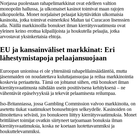
Norjassa puolestaan rahapelimarkkinat ovat edelleen valtion
monopolin hallussa, ja ulkomaiset kasinot toimivat maan rajojen
ulkopuolelta. Monet norjalaiset pelaajat käyttävätkin ulkomaisia
kasinoita, jotka toimivat esimerkiksi Maltan tai Curacaon lisenssien
alla. Näillä markkinoilla bonukset ilman kierrätysvaatimusta ovat
yleinen keino erottua kilpailijoista ja houkutella pelaajia, jotka
arvostavat yksinkertaisia ehtoja.
EU ja kansainväliset markkinat: Eri
lähestymistapoja pelaajansuojaan
Euroopan unionissa ei ole yhtenäistä rahapelilainsäädäntöä, mutta
jäsenmaiden on noudatettava kuluttajansuojaa ja reilua markkinointia
koskevia periaatteita. Tämä on johtanut siihen, että bonukset ilman
kierrätysvaatimusta nähdään usein positiivisena kehityksenä – ne
vähentävät epäselvyyksiä ja tekevät pelaamisesta reilumpaa.
Iso-Britanniassa, jossa Gambling Commission valvoo markkinoita, on
asetettu tiukat vaatimukset bonusehtojen selkeydelle. Kasinoiden on
ilmoitettava selvästi, jos bonukseen liittyy kierrätysvaatimuksia. Monet
brittiläiset toimijat ovatkin siirtyneet tarjoamaan bonuksia ilman
kierrätysvaatimuksia, koska ne koetaan luotettavammiksi ja
houkuttelevammiksi.