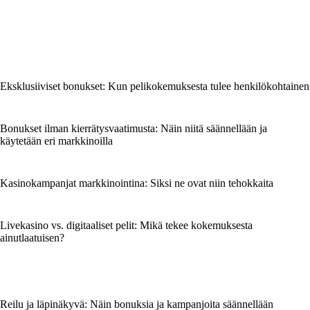
Eksklusiiviset bonukset: Kun pelikokemuksesta tulee henkilökohtainen
Bonukset ilman kierrätysvaatimusta: Näin niitä säännellään ja
käytetään eri markkinoilla
Kasinokampanjat markkinointina: Siksi ne ovat niin tehokkaita
Livekasino vs. digitaaliset pelit: Mikä tekee kokemuksesta
ainutlaatuisen?
Reilu ja läpinäkyvä: Näin bonuksia ja kampanjoita säännellään